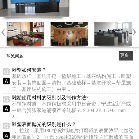
更多
常见问题
>>
雕塑如何安装？
基础放样→基坑开挖→垫层施工→基座结构施工→雕塑
安装→装饰贴面→清扫（基础放样→基坑开挖→垫层施
工→基座结构施工）由甲...
雕塑使用材料的级别以及制作方法?
不锈钢材质：不锈钢板材采用中日合资，宁波宝新产或
中韩合资张家港浦项产冷轧板SUS 304-2B 1.5±0.1mm—
2...
雕塑表面抛光的级别是什么？
1、拉丝：采用180#的砂纸轮片打磨成的表面效果（丝纹
粗的表面）2、亚光：采用320#的纤维轮片打磨成的表面