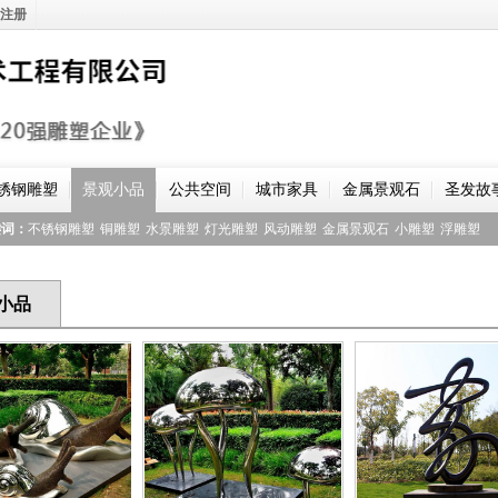
注册
锈钢雕塑
景观小品
公共空间
城市家具
金属景观石
圣发故
键词：
不锈钢雕塑
铜雕塑
水景雕塑
灯光雕塑
风动雕塑
金属景观石
小雕塑
浮雕塑
小品