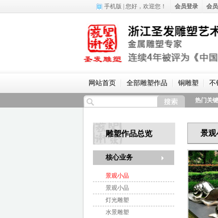
手机版
| 您好，
欢迎您！
会员登录
会员
网站首页
全部雕塑作品
铜雕塑
不
热门关
景观
雕塑作品总览
核心业务
景观小品
景观小品
灯光雕塑
水景雕塑