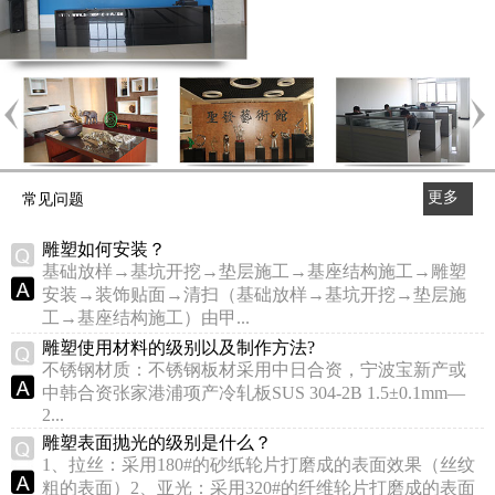
更多
常见问题
>>
雕塑如何安装？
基础放样→基坑开挖→垫层施工→基座结构施工→雕塑
安装→装饰贴面→清扫（基础放样→基坑开挖→垫层施
工→基座结构施工）由甲...
雕塑使用材料的级别以及制作方法?
不锈钢材质：不锈钢板材采用中日合资，宁波宝新产或
中韩合资张家港浦项产冷轧板SUS 304-2B 1.5±0.1mm—
2...
雕塑表面抛光的级别是什么？
1、拉丝：采用180#的砂纸轮片打磨成的表面效果（丝纹
粗的表面）2、亚光：采用320#的纤维轮片打磨成的表面