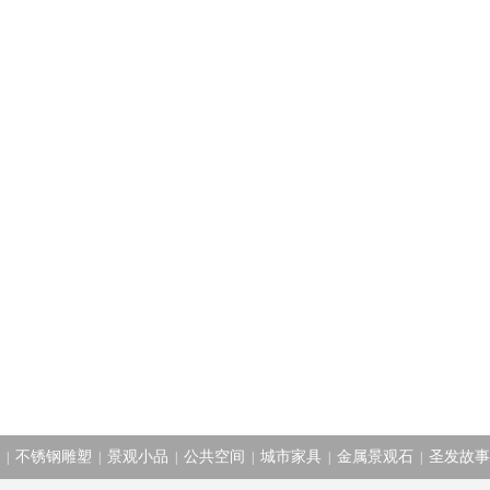
不锈钢雕塑
景观小品
公共空间
城市家具
金属景观石
圣发故事
|
|
|
|
|
|