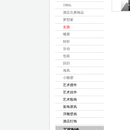
1980s
酒店古典饰品
梦想家
女孩
嘴唇
聆听
乐动
包装
回归
海风
小雕塑
艺术摆件
艺术挂件
艺术瓶饰
装饰屏风
浮雕壁画
酒店灯饰