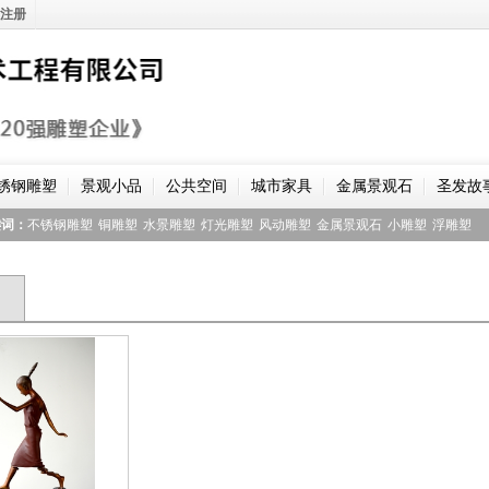
注册
锈钢雕塑
景观小品
公共空间
城市家具
金属景观石
圣发故
键词：
不锈钢雕塑
铜雕塑
水景雕塑
灯光雕塑
风动雕塑
金属景观石
小雕塑
浮雕塑